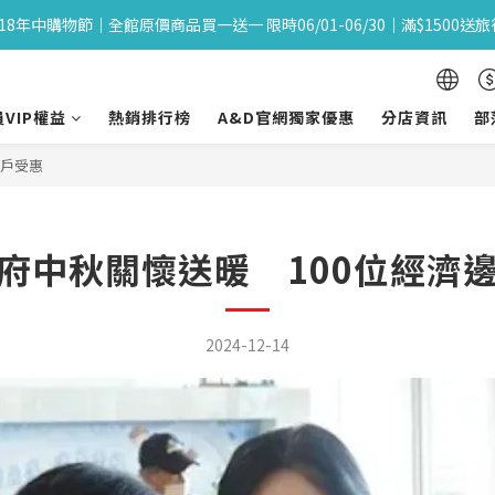
618年中購物節｜全館原價商品買一送一 限時06/01-06/30｜滿$1500送
618年中購物節｜全館原價商品買一送一 限時06/01-06/30｜滿$1500送
雅頓國際時尚造型「A&D雅頓專業髮品」
VIP權益
熱銷排行榜
A&D官網獨家優惠
分店資訊
部
✨全館滿額免運 ! 單筆訂單超商$1,500  物流宅配$2,000✨
緣戶受惠
618年中購物節｜全館原價商品買一送一 限時06/01-06/30｜滿$1500送
府中秋關懷送暖 100位經濟
2024-12-14