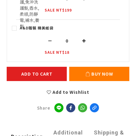
SALE NT$199
A&D雅頓 精美紙袋
SALE NT$18
ADD TO CART
BUY NOW
Add to Wishlist
Share
Additional
Shipping &