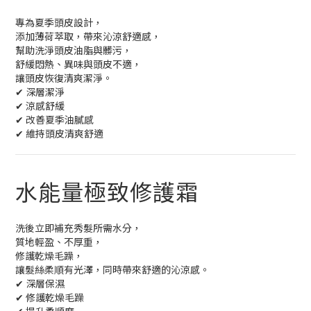
專為夏季頭皮設計，
添加薄荷萃取，帶來沁涼舒適感，
幫助洗淨頭皮油脂與髒污，
舒緩悶熱、異味與頭皮不適，
讓頭皮恢復清爽潔淨。
✔ 深層潔淨
✔ 涼感舒緩
✔ 改善夏季油膩感
✔ 維持頭皮清爽舒適
水能量極致修護霜
洗後立即補充秀髮所需水分，
質地輕盈、不厚重，
修護乾燥毛躁，
讓髮絲柔順有光澤，同時帶來舒適的沁涼感。
✔ 深層保濕
✔ 修護乾燥毛躁
✔ 提升柔順度