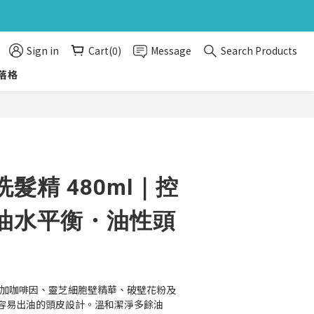
旅行組
旅行組
Sign in
Cart(0)
Message
Search Products
落格
BUY NOW
髮精 480ml｜控
油水平衡・油性頭
精添加咖啡因、靈芝細胞壁精華、破壁花粉及
容易出油的頭皮設計。溫和潔淨多餘油