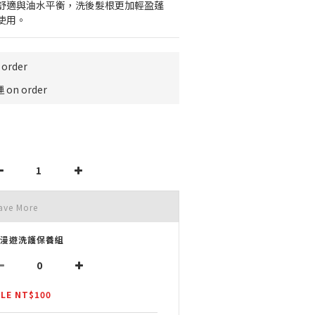
舒適與油水平衡，洗後髮根更加輕盈蓬
使用。
order
on order
ave More
L漫遊洗護保養組
LE NT$100