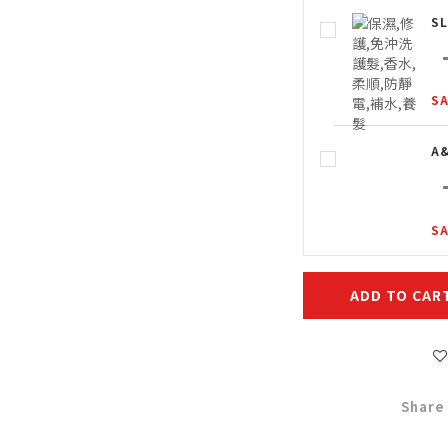
S
SA
A
SA
ADD TO CAR
Share