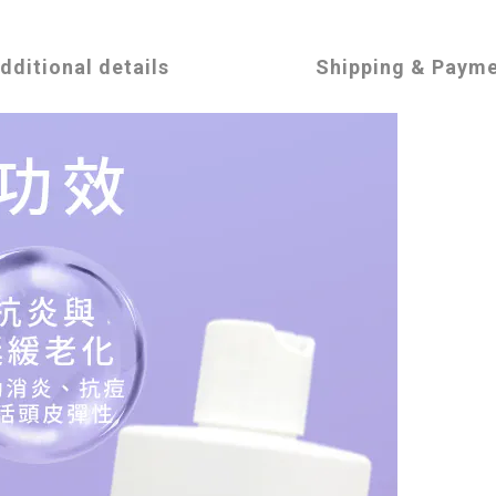
dditional details
Shipping & Paym