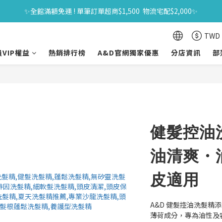
✨全館滿額免運 ! 單筆訂單超商$1,500  物流宅配$2,000✨
618年中購物節｜全館原價商品買一送一 限時06/01-06/30｜滿$1500送
618年中購物節｜全館原價商品買一送一 限時06/01-06/30｜滿$1500送
TWD
VIP權益
熱銷排行榜
A&D官網獨家優惠
分店資訊
部
健髮控油洗
油清爽・
皮適用
A&D 健髮控油洗髮
薄荷成分，專為油性及