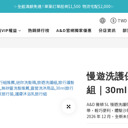
618年中購物節｜全館原價商品買一送一 限時06/01-06/30｜滿$1500送
✨全館滿額免運 ! 單筆訂單超商$1,500  物流宅配$2,000✨
618年中購物節｜全館原價商品買一送一 限時06/01-06/30｜滿$1500送
TWD
VIP權益
熱銷排行榜
A&D官網獨家優惠
分店資訊
部
慢遊洗護
組｜30m
A&D 雅頓 SL 慢
帶，輕巧便利，體驗沙
2026 年 12 月，全