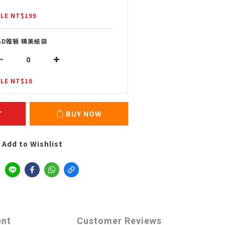
LE NT$199
&D雅頓 精美紙袋
LE NT$18
T
BUY NOW
Add to Wishlist
ent
Customer Reviews