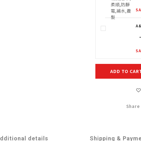
SA
A
SA
ADD TO CAR
Share
dditional details
Shipping & Paym