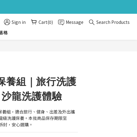
旅行組
旅行組
Sign in
Cart(0)
Message
Search Products
落格
BUY NOW
保養組｜旅行洗護
l 沙龍洗護體驗
遊洗護保養組，適合旅行、健身、出差及外出攜
龍級洗護保養。本批商品保存期限至 
新未拆封，安心選購。