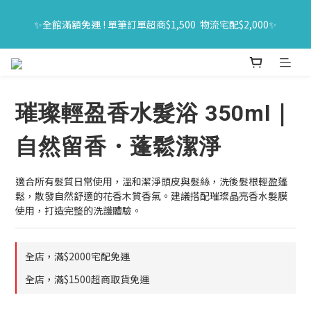
🔥618年中購物節｜全館原價商品買一送一 限時06/01-06/30｜滿
✨全館滿額免運 ! 單筆訂單超商$1,500  物流宅配$2,000✨
$1500送旅行組
🔥618年中購物節｜全館原價商品買一送一 限時06/01-06/30｜滿
$1500送旅行組
璀璨輕盈香水髮浴 350ml｜
自然留香・蓬鬆潔淨
適合所有髮質日常使用，溫和潔淨頭皮與髮絲，洗後髮根輕盈蓬
鬆，散發自然舒適的花香木質香氣。建議搭配璀璨晶亮香水髮膜
使用，打造完整的洗護體驗。
全店，滿$2000宅配免運
全店，滿$1500超商取貨免運