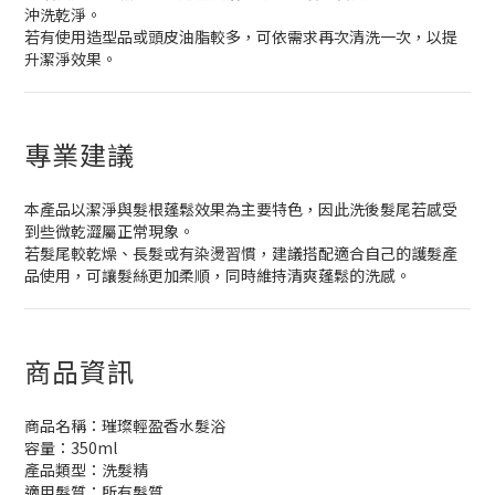
沖洗乾淨。
若有使用造型品或頭皮油脂較多，可依需求再次清洗一次，以提
升潔淨效果。
專業建議
本產品以潔淨與髮根蓬鬆效果為主要特色，因此洗後髮尾若感受
到些微乾澀屬正常現象。
若髮尾較乾燥、長髮或有染燙習慣，建議搭配適合自己的護髮產
品使用，可讓髮絲更加柔順，同時維持清爽蓬鬆的洗感。
商品資訊
商品名稱：璀璨輕盈香水髮浴
容量：350ml
產品類型：洗髮精
適用髮質：所有髮質