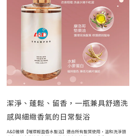
潔淨、蓬鬆、留香，一瓶兼具舒適洗
感與細緻香氣的日常髮浴
A&D雅頓【璀璨輕盈香水髮浴】適合所有髮質使用，溫和洗淨頭