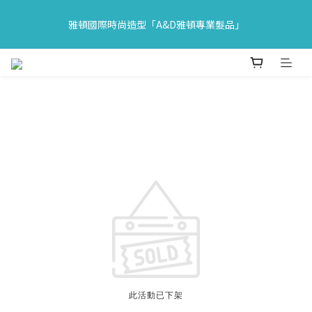
🔥618年中購物節｜全館原價商品買一送一 限時06/01-06/30｜滿
雅頓國際時尚造型「A&D雅頓專業髮品」
$1500送旅行組
✨全館滿額免運 ! 單筆訂單超商$1,500  物流宅配$2,000✨
🔥618年中購物節｜全館原價商品買一送一 限時06/01-06/30｜滿
$1500送旅行組
此活動已下架