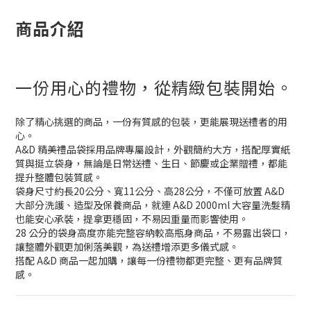
商品介紹
一份用心的禮物，從精緻包裝開始。
除了精心挑選的商品，一份有質感的包裝，更能展現送禮者的用
心。
A&D 精美禮品袋採用品牌專屬設計，外觀簡約大方，搭配厚實紙
質與挺立袋身，無論是日常送禮、生日、節慶或企業贈禮，都能
提升整體包裝質感。
袋身尺寸約長20公分、寬11公分、高28公分，不僅可放置 A&D
大部分洗護、造型及保養商品，就連 A&D 2000ml 大容量洗髮精
也能安心承裝，提拿更穩固，不易因重量而影響使用。
28 公分的袋身高度亦能完整容納較高瓶身商品，不易露出袋口，
讓整體外觀更加俐落美觀，為送禮增添更多儀式感。
搭配 A&D 商品一起加購，讓每一份禮物都更完整、更有品牌質
感。