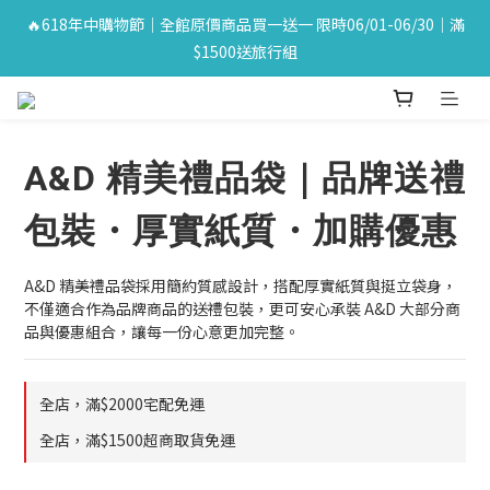
🔥618年中購物節｜全館原價商品買一送一 限時06/01-06/30｜滿
🔥618年中購物節｜全館原價商品買一送一 限時06/01-06/30｜滿
$1500送旅行組
$1500送旅行組
雅頓國際時尚造型「A&D雅頓專業髮品」
A&D 精美禮品袋｜品牌送禮
✨全館滿額免運 ! 單筆訂單超商$1,500  物流宅配$2,000✨
包裝・厚實紙質・加購優惠
🔥618年中購物節｜全館原價商品買一送一 限時06/01-06/30｜滿
$1500送旅行組
A&D 精美禮品袋採用簡約質感設計，搭配厚實紙質與挺立袋身，
不僅適合作為品牌商品的送禮包裝，更可安心承裝 A&D 大部分商
品與優惠組合，讓每一份心意更加完整。
全店，滿$2000宅配免運
全店，滿$1500超商取貨免運