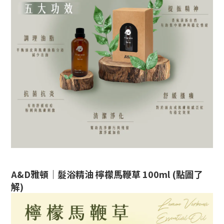
A&D雅頓｜髮浴精油 檸檬馬鞭草 100ml (點圖了
解)