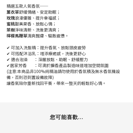
精選五款人氣香氛──
薰衣草
舒緩情緒、安定助眠；
玫瑰
浪漫優雅、提升幸福感；
蜜桃
甜美果香、放鬆心情；
茶樹
淨味清新、洗後更清爽；
檸檬馬鞭草
清爽醒膚、驅散疲憊。
✔ 可加入洗髮精：提升香氣、放鬆頭皮疲勞
✔ 可搭配沐浴乳：增添療癒感，洗後更舒心
✔ 適合泡澡 ：深層放鬆、助眠、舒緩壓力
✔居家芳香 ：可滴於擴香產品製造味道增加空間氛圍
(注意:本商品非100%純精油請勿使用於香氛積及無水香氛機設
備，否則恐到置設備故障)
讓香氣陪你重新找回平衡，帶來一整天的輕鬆好心情。
您可能喜歡...