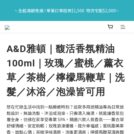
🔥618年中購物節｜全館原價商品買一送一 限時06/01-06/30｜滿
✨全館滿額免運 ! 單筆訂單超商$1,500  物流宅配$2,000✨
$1500送旅行組
🔥618年中購物節｜全館原價商品買一送一 限時06/01-06/30｜滿
$1500送旅行組
A&D雅頓｜馥活香氛精油
100ml｜玫瑰／蜜桃／薰衣
草／茶樹／檸檬馬鞭草｜洗
髮／沐浴／泡澡皆可用
想在忙碌生活中找到一點療癒時刻？這款多用途精油專為日常放
鬆設計，無論洗髮、沐浴或泡澡，只需滴入幾滴，就能讓香氛包
覆全身，彷彿在家享受專業 SPA。精選六款人氣香氛──薰衣草
舒緩情緒、安定助眠；玫瑰浪漫優雅、提升幸福感；蜜桃甜美果
香、放鬆心情；茶樹淨味清新、洗後更清爽；檸檬馬鞭草清爽醒